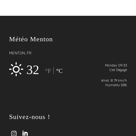
Météo Menton
MENTON, FR
32
Monday 09:33
|
°F
°C
Ciel Dégagé
Wind: 8.79 km/h
Humidity 55%
Suivez-nous !

