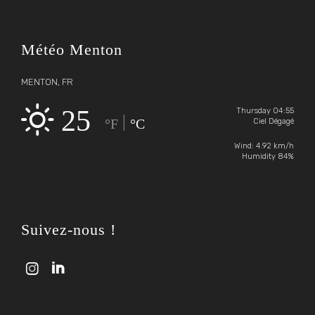
Météo Menton
MENTON, FR
25
Thursday 04:55
|
°F
°C
Ciel Dégagé
Wind: 4.92 km/h
Humidity 84%
Suivez-nous !

