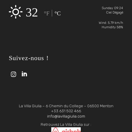
32
Sunday 09:24
|
°F
°C
Ciel Dégagé
Wind: 5.79 km/h
Humidity 58%
Suivez-nous !


La Villa Giulia – 6 Chemin du College – 06500 Menton
+33 631 502 466
info@lavillagiulia.com
Retrouvez La Villa Giulia sur :