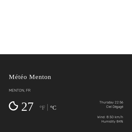
Météo Menton
MENTON, FR
27
Thursday 22:56
|
°F
°C
Ciel Dégagé
Wind: 8.50 km/h
Humidity 84%