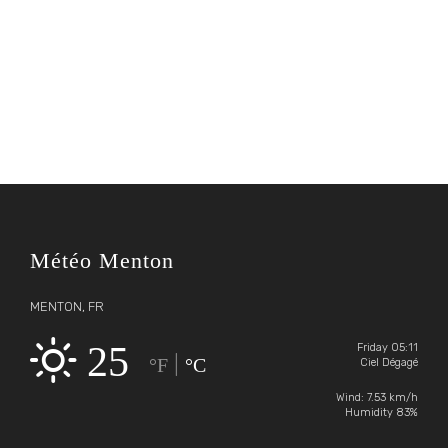
Météo Menton
MENTON, FR
25
Friday 05:11
|
°F
°C
Ciel Dégagé
Wind: 7.53 km/h
Humidity 83%