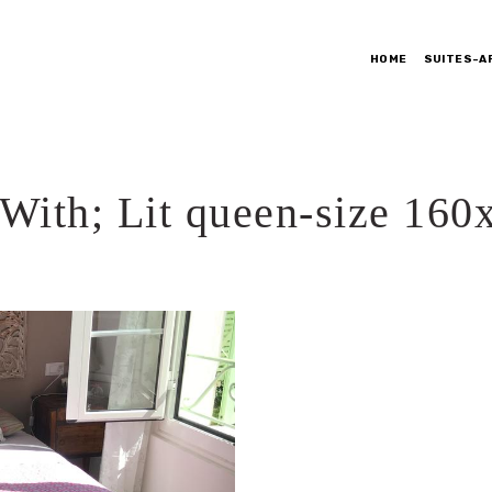
HOME
SUITES-A
With; Lit queen-size 160