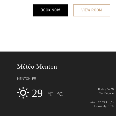
BOOK NOW
VIEW ROOM
Météo Menton
MENTON, FR
29
Friday 16:35
|
°F
°C
Ciel Dégagé
Wind: 23.29 km/h
Humidity 80%