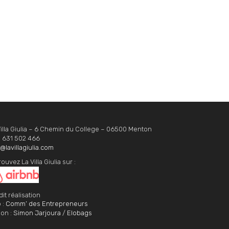
Villa Giulia – 6 Chemin du College – 06500 Menton
 631 502 466
@lavillagiulia.com
ouvez La Villa Giulia sur :
it réalisation
 :
Comm’ des Entrepreneurs
ion :
Simon Jarjoura
/
Elobags