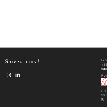
Suivez-nous !
La 
+33
info


Retr
Créd
Web
Fan